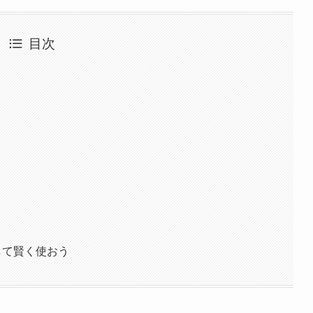
目次
して賢く使おう