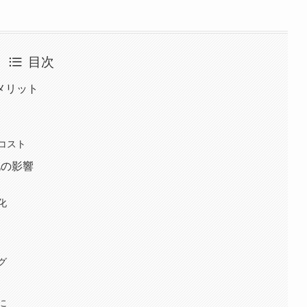
目次
メリット
コスト
化の影響
化
グ
に