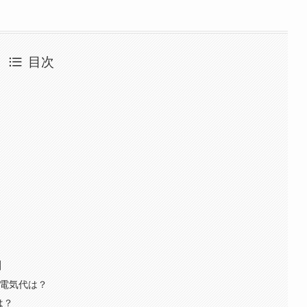
目次
問
の電気代は？
は？